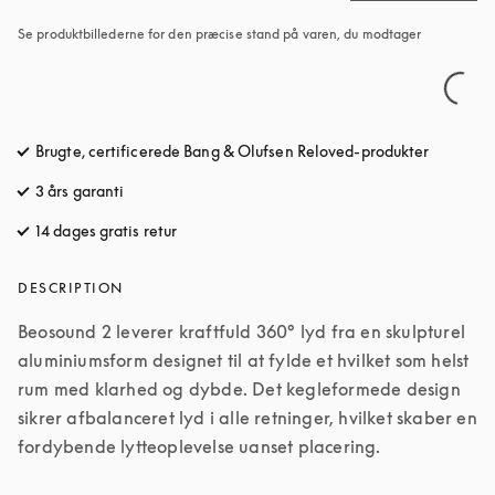
Se produktbillederne for den præcise stand på varen, du modtager
Brugte, certificerede Bang & Olufsen Reloved-produkter
3 års garanti
14 dages gratis retur
åbnes under en ny fane
DESCRIPTION
Beosound 2 leverer kraftfuld 360° lyd fra en skulpturel 
aluminiumsform designet til at fylde et hvilket som helst 
rum med klarhed og dybde. Det kegleformede design 
sikrer afbalanceret lyd i alle retninger, hvilket skaber en 
fordybende lytteoplevelse uanset placering. 
