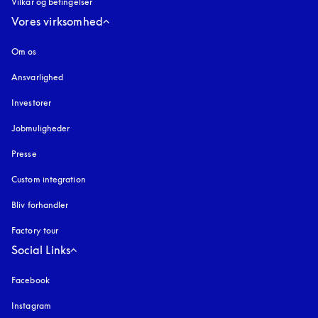
Vilkår og betingelser
Vores virksomhed
Om os
Ansvarlighed
Investorer
Jobmuligheder
Presse
Custom integration
Bliv forhandler
Factory tour
Social Links
Facebook
Instagram
åbnes under en ny fane