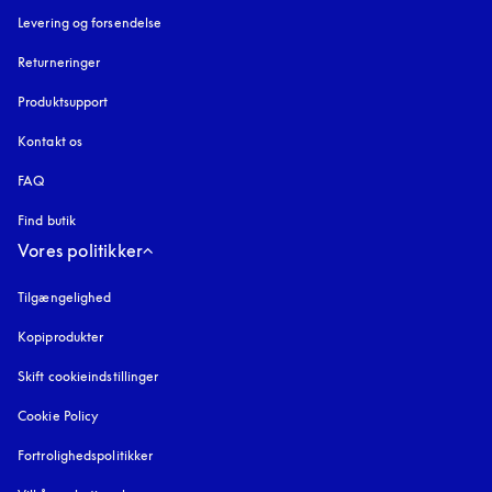
Levering og forsendelse
Returneringer
Produktsupport
Kontakt os
FAQ
Find butik
Vores politikker
Tilgængelighed
åbnes under en ny fane
Kopiprodukter
åbnes under en ny fane
Skift cookieindstillinger
Cookie Policy
åbnes under en ny fane
Fortrolighedspolitikker
åbnes under en ny fane