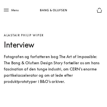
Skip to main content
Skip to main footer
Menu
Forhån
ALASTAIR PHILIP WIPER
Interview
Fotografen og forfatteren bag The Art of Impossible: 
The Bang & Olufsen Design Story fortæller os om hans 
fascination af den tunge industri, om CERN’s enorme 
partikelaccelerator og om at lede efter 
produktprototyper i B&O’s arkiver.