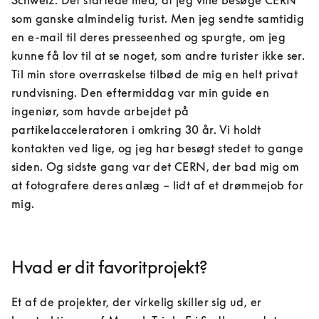
Schweiz. Det startede med, at jeg ville besøge CERN 
som ganske almindelig turist. Men jeg sendte samtidig 
en e-mail til deres presseenhed og spurgte, om jeg 
kunne få lov til at se noget, som andre turister ikke ser. 
Til min store overraskelse tilbød de mig en helt privat 
rundvisning. Den eftermiddag var min guide en 
ingeniør, som havde arbejdet på 
partikelacceleratoren i omkring 30 år. Vi holdt 
kontakten ved lige, og jeg har besøgt stedet to gange 
siden. Og sidste gang var det CERN, der bad mig om 
at fotografere deres anlæg – lidt af et drømmejob for 
mig.
Hvad er dit favoritprojekt?
Et af de projekter, der virkelig skiller sig ud, er 