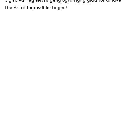
Og så var jeg selvfølgelig også rigtig glad for at lave 
The Art of Impossible-bogen!