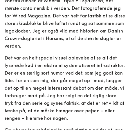
konstruktionen af Maersk Triple E i Sydkorea, det 
største containerskib i verden. Det fotograferede jeg 
for Wired Magazine. Det var helt fantastisk at se disse 
store skibsblokke blive løftet rundt og sat sammen som 
legoklodser. Jeg er også vild med historien om Danish 
Crown-slagteriet i Horsens, et af de største slagterier i 
verden. 
Det var en helt speciel visuel oplevelse at se alt det 
lyserøde kød i en ekstremt systematiseret infrastruktur. 
Der er en særlig sort humor ved det, som jeg godt kan 
lide. For en som mig, der går meget op i mad, lægger 
det op til en meget interessant debat om den måde, vi 
forbruger mad på. Jeg har solgt en del rigtig store 
tryk fra den serie og synes faktisk, at det er ret vildt at 
tænke på, at de måske hænger over pejsen – eller 
sengen – hjemme hos nogen.