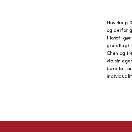
Hos Bang & 
og derfor 
filosofi gø
grundlagt i
Chen og tre
via sin ege
bare tøj. S
individualit