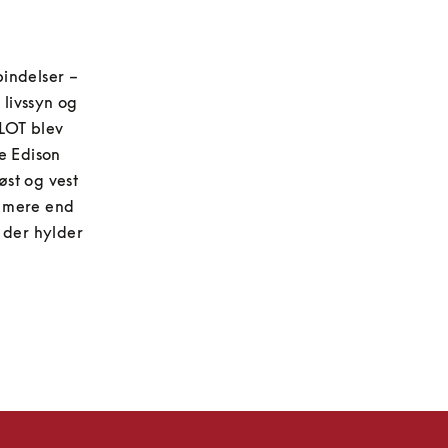
indelser – 
ivssyn og 
LOT blev 
 Edison 
st og vest 
r mere end 
der hylder 