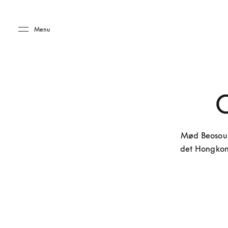
Skip to main content
Skip to main footer
Menu
C
Mød Beosoun
det Hongkong