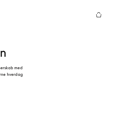
Forhåndsv
en
nerskab med 
rne hverdag 