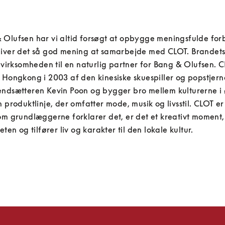
Olufsen har vi altid forsøgt at opbygge meningsfulde forb
giver det så god mening at samarbejde med CLOT. Brandets l
r virksomheden til en naturlig partner for Bang & Olufsen. C
 Hongkong i 2003 af den kinesiske skuespiller og popstjerne
ndsætteren Kevin Poon og bygger bro mellem kulturerne i ø
n produktlinje, der omfatter mode, musik og livsstil. CLOT e
om grundlæggerne forklarer det, er det et kreativt moment, 
eten og tilfører liv og karakter til den lokale kultur.