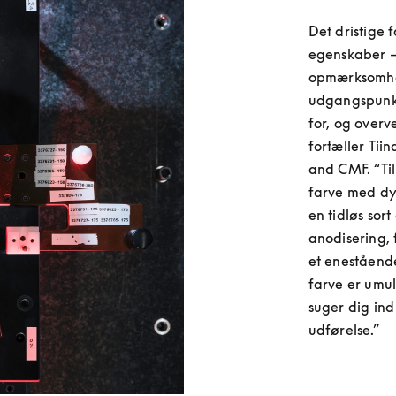
Det dristige 
egenskaber – 
opmærksomhe
udgangspunkt 
for, og overv
fortæller Tiin
and CMF. “Til
farve med dy
en tidløs sor
anodisering, 
et enestående
farve er umul
suger dig in
udførelse.”