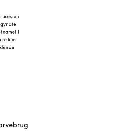
rocessen 
gyndte 
teamet i 
kke kun 
ndende 
farvebrug