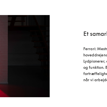
Et samar
Ferrari: Mest
hoveddrejend
Lydpionerer,
og funktion. 
fortræffeligh
når vi arbej