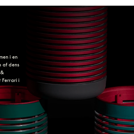
men i en 
 af dens 
& 
Ferrari i 