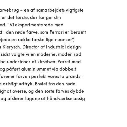
farvebrug – en af samarbejdets vigtigste 
er det første, der fanger din 
d. “Vi eksperimenterede med 
i den røde farve, som Ferrari er berømt 
ejede en række forskellige nuancer”, 
a Kierysch, Director of Industrial design 
 sidst valgte vi en moderne, moden rød 
be undertoner af kirsebær. Parret med 
t og påført aluminiummet via dobbelt 
forener farven perfekt vores to brands i 
 dristigt udtryk. Brølet fra den røde 
igt at overse, og den sorte farves dybde 
d og afslører lagene af håndværksmæssig 