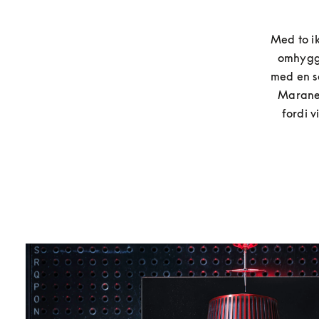
Med to ik
omhygge
med en s
Maranell
fordi 