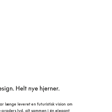
esign. Helt nye hjerner.
r længe leveret en futuristisk vision om 
-graders lyd, alt sammen i én elegant 