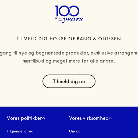
TILMELD DIG HOUSE OF BANG & OLUFSEN
gang til nye og begrænsede produkter, eksklusive arrangeme
særtilbud og meget mere før alle andre.
text
Tilmeld dig nu
Vores politikker
Vores virksomhed
Tilgængelighed
åbnes under en ny fane
Om os