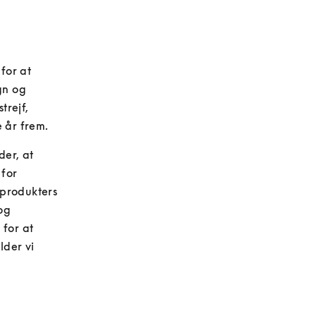
or at 
n og 
rejf, 
 år frem.
er, at 
for 
produkters 
g 
for at 
der vi 