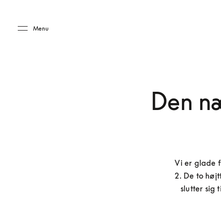
Skip to main content
Skip to main footer
Menu
Den næ
Vi er glade 
2. De to høj
slutter sig