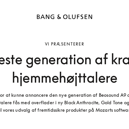
VI PRÆSENTERER
ste generation af kra
hjemmehøjttalere
for at kunne annoncere den nye generation af Beosound A9 
ttalere fås med overflader i ny Black Anthracite, Gold Tone o
 til vores udvalg af fremtidssikre produkter på Mozarts softw