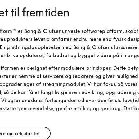
t til fremtiden
form™ er Bang & Olufsens nyeste softwareplatform, skabt f
ores produkters levetid omfatter endnu mere end fysisk desig
n gnidningsløs oplevelse med Bang & Olufsens luksuriøse st
l at blive opdateret, forbedret og bygget videre på i mange
formen er designet efter modulære principper. Dette betyd
kter er nemme at servicere og reparere og giver mulighed 
opgraderinger af streamingmodulet. Vi har fokus på vores 
 så de kan få et langt liv gennem udvikling, opgradering o
 Vi agter endda at forlænge den ud over den første levetid 
støtte genanvendelse, genfremstilling og genbrug. Det kal
.
re om cirkularitet