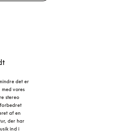
dt
indre det er 
 med vores 
e stereo 
forbedret 
et af en 
ur, der har 
ik ind i 