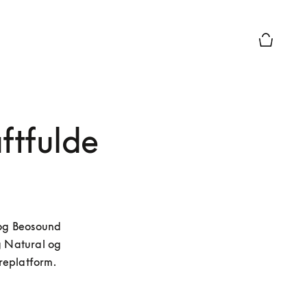
Forhåndsv
ftfulde
og Beosound 
g Natural og 
areplatform.