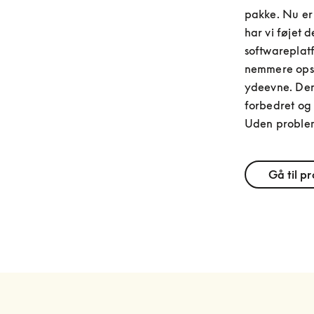
pakke. Nu er 
har vi føjet 
softwareplatf
nemmere opsæ
ydeevne. Den 
forbedret og
Uden proble
Gå til p