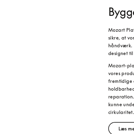
Bygge
Mozart Plat
sikre, at v
håndværk. E
designet ti
Mozart-plat
vores produ
fremtidige 
holdbarhed,
reparation.
kunne under
cirkularitet
Læs me