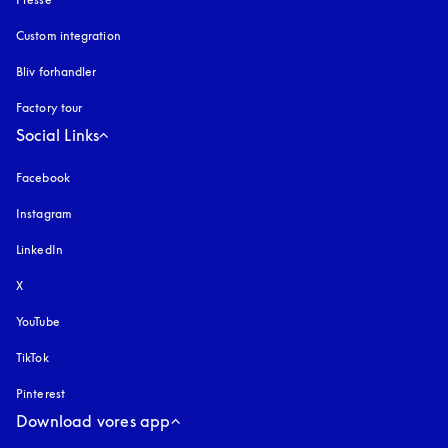
Custom integration
Bliv forhandler
Factory tour
Social Links
Facebook
Instagram
åbnes under en ny fane
LinkedIn
X
YouTube
åbnes under en ny fane
TikTok
Pinterest
Download vores app