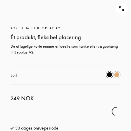
KORT REM TIL BEOPLAY A2
Ét produkt, fleksibel placering
De aftagelige korte remme er ideelle som hanke eller vægophæng 
til Beoplay A2.
Sort
249 NOK
30 dages prøveperiode
åbnes under en ny fane