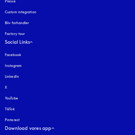
Presse
Custom integration
Bliv forhandler
Factory tour
Social Links
Facebook
Instagram
åbnes under en ny fane
LinkedIn
X
YouTube
åbnes under en ny fane
TikTok
Pinterest
Download vores app