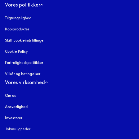
Vores politikker
Tilgængelighed
åbnes under en ny fane
Kopiprodukter
åbnes under en ny fane
Skift cookieindstillinger
Cookie Policy
åbnes under en ny fane
Fortrolighedspolitikker
åbnes under en ny fane
Vilkår og betingelser
Vores virksomhed
Om os
Ansvarlighed
Investorer
Jobmuligheder