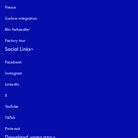
Presse
Custom integration
Bliv forhandler
Factory tour
Social Links
Facebook
Instagram
åbnes under en ny fane
LinkedIn
X
YouTube
åbnes under en ny fane
TikTok
Pinterest
Download vores app