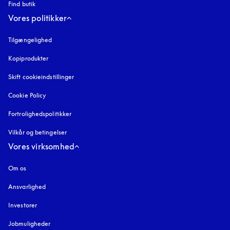
Find butik
Vores politikker
Tilgængelighed
åbnes under en ny fane
Kopiprodukter
åbnes under en ny fane
Skift cookieindstillinger
Cookie Policy
åbnes under en ny fane
Fortrolighedspolitikker
åbnes under en ny fane
Vilkår og betingelser
Vores virksomhed
Om os
Ansvarlighed
Investorer
Jobmuligheder