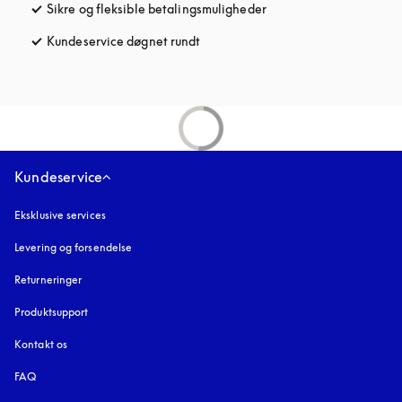
Sikre og fleksible betalingsmuligheder
åbnes under en ny fane
Kundeservice døgnet rundt
åbnes under en ny fane
Kundeservice
Eksklusive services
Levering og forsendelse
Returneringer
Produktsupport
Kontakt os
FAQ