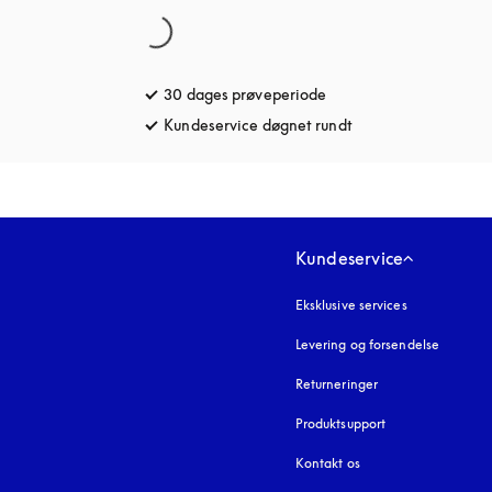
30 dages prøveperiode
åbnes under en ny fane
Kundeservice døgnet rundt
åbnes under en ny 
Kundeservice
Eksklusive services
Levering og forsendelse
Returneringer
Produktsupport
Kontakt os