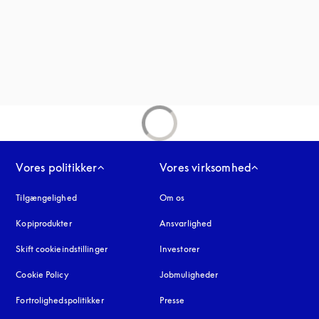
fane
Vores politikker
Vores virksomhed
Tilgængelighed
åbnes under en ny fane
Om os
Kopiprodukter
åbnes under en ny fane
Ansvarlighed
Skift cookieindstillinger
Investorer
Cookie Policy
åbnes under en ny fane
Jobmuligheder
Fortrolighedspolitikker
åbnes under en ny fane
Presse