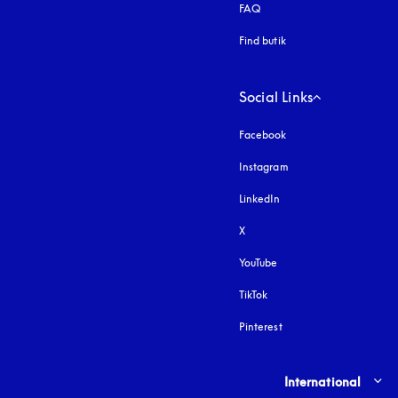
FAQ
Find butik
Social Links
Facebook
Instagram
åbnes under en ny fa
LinkedIn
X
YouTube
åbnes under en ny fane
TikTok
Pinterest
Select country and lang
International