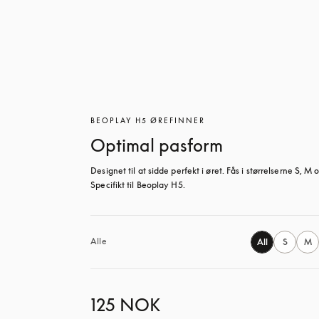
BEOPLAY H5 ØREFINNER
Optimal pasform
Designet til at sidde perfekt i øret. Fås i størrelserne S, M og
Specifikt til Beoplay H5.
Alle
All
S
M
125 NOK