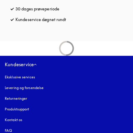
30 dages prøveperiode
åbnes under en ny fane
Kundeservice døgnet rundt
åbnes under en ny fane
Kundeservice
Eksklusive services
Levering og forsendelse
Returneringer
Produktsupport
Kontakt os
FAQ