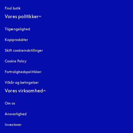
Find butik
Vores politikker
Tilgængelighed
åbnes under en ny fane
Kopiprodukter
åbnes under en ny fane
Skift cookieindstillinger
Cookie Policy
åbnes under en ny fane
Fortrolighedspolitikker
åbnes under en ny fane
Vilkår og betingelser
Vores virksomhed
Om os
Ansvarlighed
Investorer