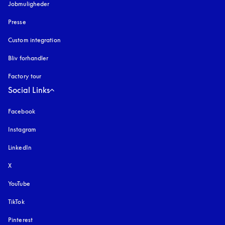
Jobmuligheder
Presse
Custom integration
Bliv forhandler
Factory tour
Social Links
Facebook
Instagram
åbnes under en ny fane
LinkedIn
X
YouTube
åbnes under en ny fane
TikTok
Pinterest