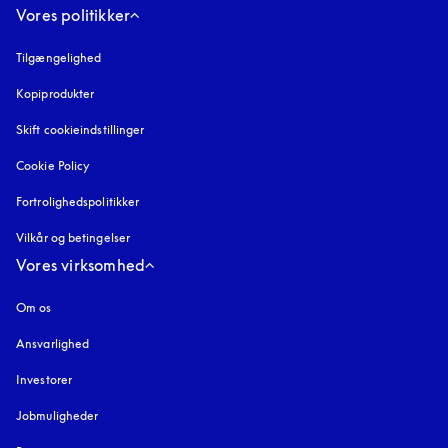
Vores politikker
Tilgængelighed
åbnes under en ny fane
Kopiprodukter
åbnes under en ny fane
Skift cookieindstillinger
Cookie Policy
åbnes under en ny fane
Fortrolighedspolitikker
åbnes under en ny fane
Vilkår og betingelser
Vores virksomhed
Om os
Ansvarlighed
Investorer
Jobmuligheder