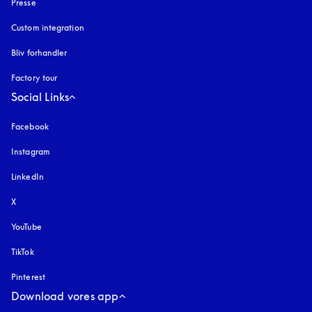
Presse
Custom integration
Bliv forhandler
Factory tour
Social Links
Facebook
Instagram
åbnes under en ny fane
LinkedIn
X
YouTube
åbnes under en ny fane
TikTok
Pinterest
Download vores app