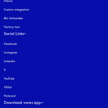
Presse
Custom integration
Bliv forhandler
Factory tour
Social Links
Facebook
Instagram
åbnes under en ny fane
LinkedIn
X
YouTube
åbnes under en ny fane
TikTok
Pinterest
Download vores app