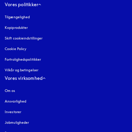
Vores politikker
Tilgængelighed
åbnes under en ny fane
Kopiprodukter
åbnes under en ny fane
Skift cookieindstillinger
Cookie Policy
åbnes under en ny fane
Fortrolighedspolitikker
åbnes under en ny fane
Vilkår og betingelser
Vores virksomhed
Om os
Ansvarlighed
Investorer
Jobmuligheder