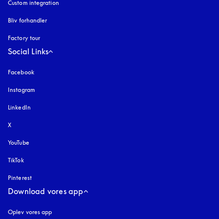
Custom integration
Bliv forhandler
Factory tour
Social Links
Facebook
Instagram
åbnes under en ny fane
LinkedIn
X
YouTube
åbnes under en ny fane
TikTok
Pinterest
Download vores app
Oplev vores app