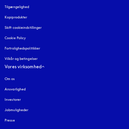
Tilgængelighed
åbnes under en ny fane
Kopiprodukter
åbnes under en ny fane
Skift cookieindstillinger
Cookie Policy
åbnes under en ny fane
Fortrolighedspolitikker
åbnes under en ny fane
Vilkår og betingelser
Vores virksomhed
Om os
Ansvarlighed
Investorer
Jobmuligheder
Presse