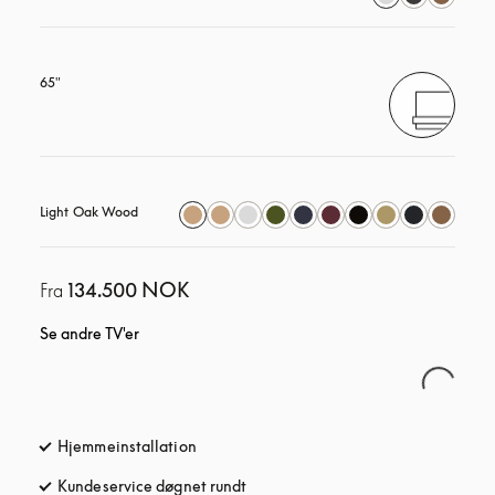
65"
Light Oak Wood
134.500 NOK
Fra
Se andre TV'er
Hjemmeinstallation
Kundeservice døgnet rundt
åbnes under en ny fane