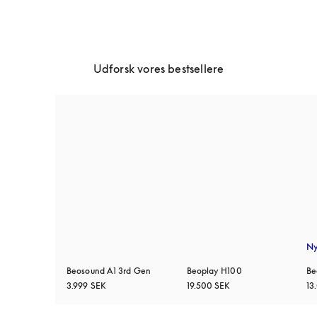
Udforsk vores bestsellere
N
Beosound A1 3rd Gen
Beoplay H100
Be
3.999 SEK
19.500 SEK
13