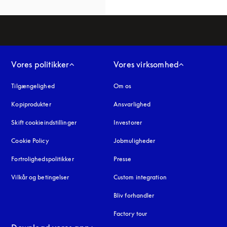
Vores politikker
Vores virksomhed
Tilgængelighed
åbnes under en ny fane
Om os
Kopiprodukter
åbnes under en ny fane
Ansvarlighed
Skift cookieindstillinger
Investorer
Cookie Policy
åbnes under en ny fane
Jobmuligheder
Fortrolighedspolitikker
åbnes under en ny fane
Presse
Vilkår og betingelser
Custom integration
Bliv forhandler
Factory tour