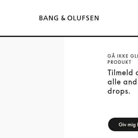
GÅ IKKE GL
PRODUKT
Tilmeld 
alle and
drops.
newsletter-f
Giv mig