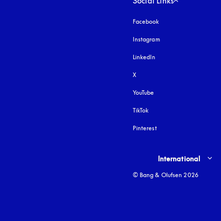
Social Links
Facebook
Instagram
åbnes under en ny fa
LinkedIn
X
YouTube
åbnes under en ny fane
TikTok
Pinterest
Select country and lang
International
© Bang & Olufsen 2026