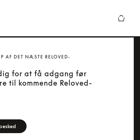
Forhåndsv
IP AF DET NÆSTE RELOVED-
dig for at få adgang før
re til kommende Reloved-
orm
 besked