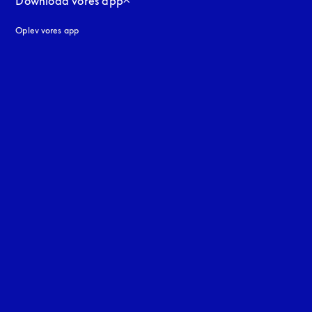
Download vores app
Oplev vores app
ne
uage
: