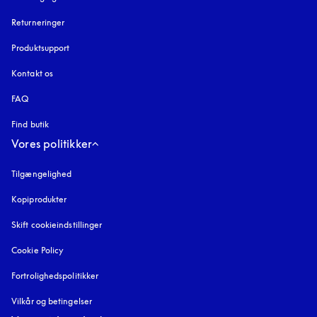
Returneringer
Produktsupport
Kontakt os
FAQ
Find butik
Vores politikker
Tilgængelighed
åbnes under en ny fane
Kopiprodukter
åbnes under en ny fane
Skift cookieindstillinger
Cookie Policy
åbnes under en ny fane
Fortrolighedspolitikker
åbnes under en ny fane
Vilkår og betingelser