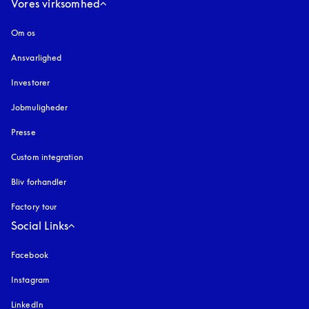
Vores virksomhed
Om os
Ansvarlighed
Investorer
Jobmuligheder
Presse
Custom integration
Bliv forhandler
Factory tour
Social Links
Facebook
Instagram
åbnes under en ny fane
LinkedIn