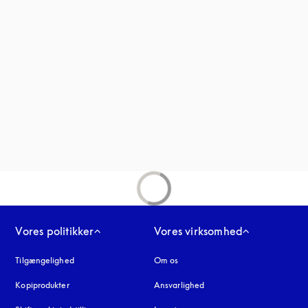
nder en ny fane
fane
Vores politikker
Vores virksomhed
Tilgængelighed
åbnes under en ny fane
Om os
Kopiprodukter
åbnes under en ny fane
Ansvarlighed