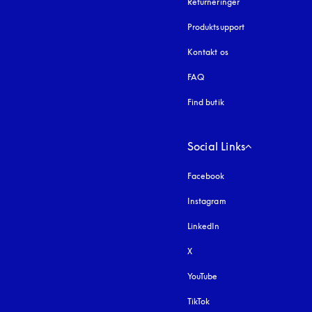
Returneringer
Produktsupport
Kontakt os
FAQ
Find butik
Social Links
Facebook
Instagram
åbnes under en ny fa
LinkedIn
X
YouTube
åbnes under en ny fane
TikTok