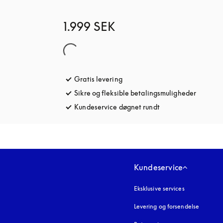
1.999 SEK
Gratis levering
åbnes under en ny fane
Sikre og fleksible betalingsmuligheder
åbnes u
Kundeservice døgnet rundt
åbnes under en ny 
Kundeservice
Eksklusive services
Levering og forsendelse