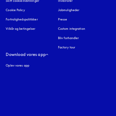
Skift cookieindstillinger
Investorer
Cookie Policy
åbnes under en ny fane
Jobmuligheder
Fortrolighedspolitikker
åbnes under en ny fane
Presse
Vilkår og betingelser
Custom integration
Bliv forhandler
Factory tour
Download vores app
Oplev vores app
ne