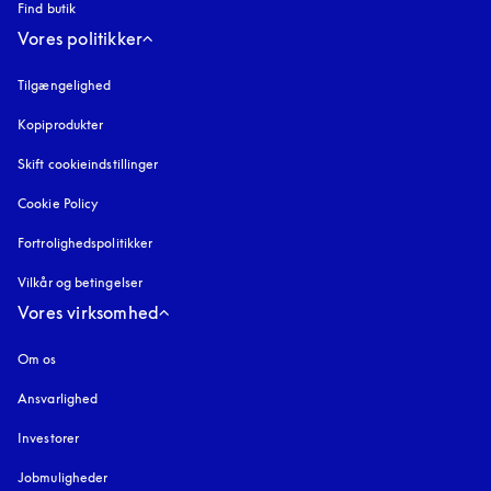
Find butik
Vores politikker
Tilgængelighed
åbnes under en ny fane
Kopiprodukter
åbnes under en ny fane
Skift cookieindstillinger
Cookie Policy
åbnes under en ny fane
Fortrolighedspolitikker
åbnes under en ny fane
Vilkår og betingelser
Vores virksomhed
Om os
Ansvarlighed
Investorer
Jobmuligheder