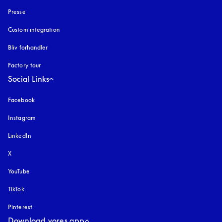
Presse
Custom integration
Bliv forhandler
Factory tour
Social Links
Facebook
Instagram
åbnes under en ny fane
LinkedIn
X
YouTube
åbnes under en ny fane
TikTok
Pinterest
Download vores app