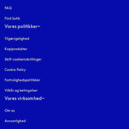
FAQ
Find butik
Vores politikker
Tilgængelighed
åbnes under en ny fane
Kopiprodukter
åbnes under en ny fane
Skift cookieindstillinger
Cookie Policy
åbnes under en ny fane
Fortrolighedspolitikker
åbnes under en ny fane
Vilkår og betingelser
Vores virksomhed
Om os
Ansvarlighed