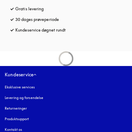
Gratis levering
åbnes under en ny fane
30 dages prøveperiode
åbnes under en ny fane
Kundeservice døgnet rundt
åbnes under en ny fane
Kundeservice
Eksklusive services
Levering og forsendelse
Returneringer
Produktsupport
Kontakt os