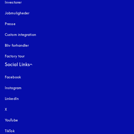
Investorer
Jobmuligheder
Presse
Custom integration
Bliv forhandler
Factory tour
Social Links
Facebook
Instagram
åbnes under en ny fane
LinkedIn
X
YouTube
åbnes under en ny fane
TikTok