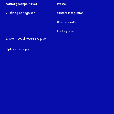
Fortrolighedspolitikker
åbnes under en ny fane
Presse
Vilkår og betingelser
Custom integration
Bliv forhandler
Factory tour
Download vores app
Oplev vores app
ne