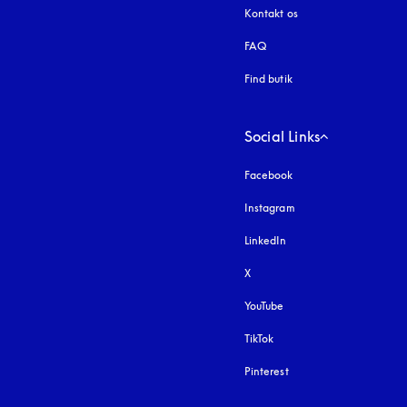
Kontakt os
FAQ
Find butik
Social Links
Facebook
Instagram
åbnes under en ny fa
LinkedIn
X
YouTube
åbnes under en ny fane
TikTok
Pinterest