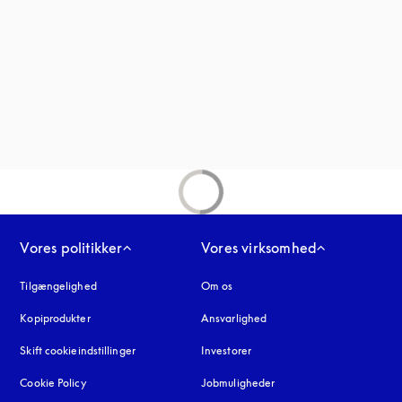
nder en ny fane
fane
Vores politikker
Vores virksomhed
Tilgængelighed
åbnes under en ny fane
Om os
Kopiprodukter
åbnes under en ny fane
Ansvarlighed
Skift cookieindstillinger
Investorer
Cookie Policy
åbnes under en ny fane
Jobmuligheder