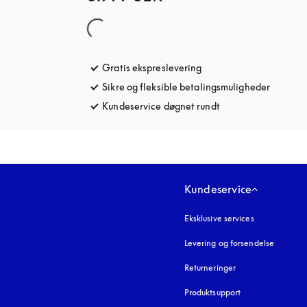
Gratis ekspreslevering
åbnes under en ny fane
Sikre og fleksible betalingsmuligheder
åbnes u
Kundeservice døgnet rundt
åbnes under en ny 
Kundeservice
Eksklusive services
Levering og forsendelse
Returneringer
Produktsupport