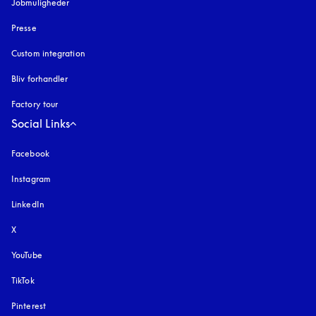
Jobmuligheder
Presse
Custom integration
Bliv forhandler
Factory tour
Social Links
Facebook
Instagram
åbnes under en ny fane
LinkedIn
X
YouTube
åbnes under en ny fane
TikTok
Pinterest