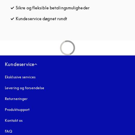
Sikre og fleksible betalingsmuligheder
åbnes under en ny fane
Kundeservice døgnet rundt
åbnes under en ny fane
Kundeservice
Eksklusive services
Levering og forsendelse
Returneringer
Produktsupport
Kontakt os
FAQ