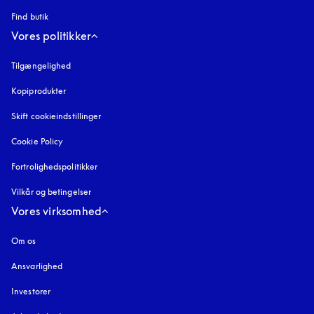
Find butik
Vores politikker
Tilgængelighed
åbnes under en ny fane
Kopiprodukter
åbnes under en ny fane
Skift cookieindstillinger
Cookie Policy
åbnes under en ny fane
Fortrolighedspolitikker
åbnes under en ny fane
Vilkår og betingelser
Vores virksomhed
Om os
Ansvarlighed
Investorer