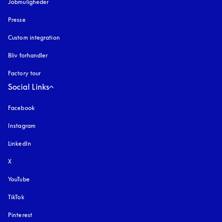
Jobmuligheder
Presse
Custom integration
Bliv forhandler
Factory tour
Social Links
Facebook
Instagram
åbnes under en ny fane
LinkedIn
X
YouTube
åbnes under en ny fane
TikTok
Pinterest