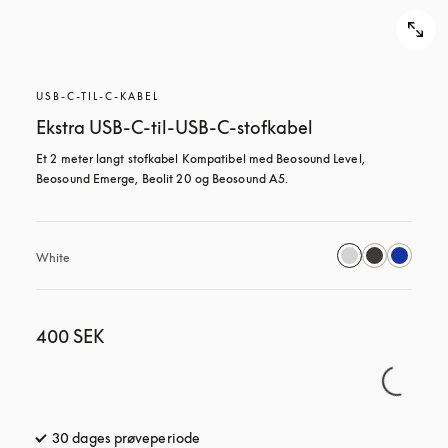
USB-C-TIL-C-KABEL
Ekstra USB-C-til-USB-C-stofkabel
Et 2 meter langt stofkabel Kompatibel med Beosound Level, 
Beosound Emerge, Beolit 20 og Beosound A5.
White
400 SEK
30 dages prøveperiode
åbnes under en ny fane