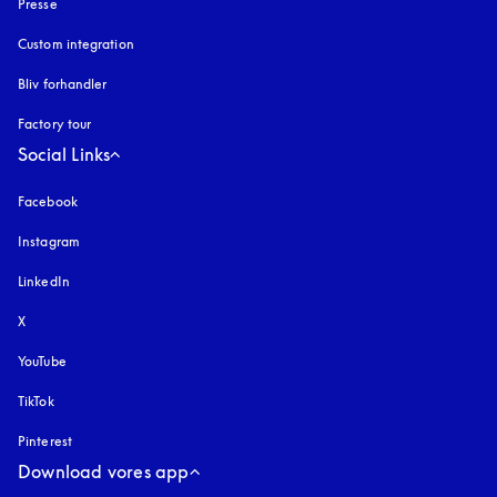
Presse
Custom integration
Bliv forhandler
Factory tour
Social Links
Facebook
Instagram
åbnes under en ny fane
LinkedIn
X
YouTube
åbnes under en ny fane
TikTok
Pinterest
Download vores app