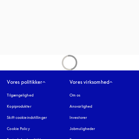
fane
Vores politikker
Vores virksomhed
Tilgængelighed
åbnes under en ny fane
Om os
Kopiprodukter
åbnes under en ny fane
Ansvarlighed
Skift cookieindstillinger
Investorer
Cookie Policy
åbnes under en ny fane
Jobmuligheder