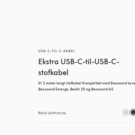
USB-C-TIL-C-KABEL
Ekstra USB-C-til-USB-C-
stofkabel
Et 2 meter langt stofkabel Kompatibel med Beosound Level
Beosound Emerge, Beolit 20 og Beosound A5.
Black Anthracite