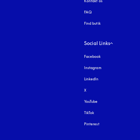
Kontakt os
FAQ
Find butik
Social Links
Facebook
Instagram
åbnes under en ny fa
LinkedIn
X
YouTube
åbnes under en ny fane
TikTok
Pinterest