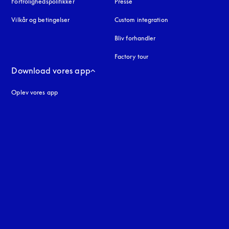
Fortrolighedspolitikker
åbnes under en ny fane
Presse
Vilkår og betingelser
Custom integration
Bliv forhandler
Factory tour
Download vores app
Oplev vores app
ne