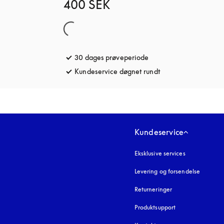
400 SEK
30 dages prøveperiode
åbnes under en ny fane
Kundeservice døgnet rundt
åbnes under en ny 
Kundeservice
Eksklusive services
Levering og forsendelse
Returneringer
Produktsupport