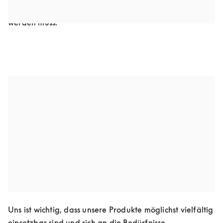
ohne dass der gesamte Lautsprecher ausgetauscht 
werden muss.
Design für individuelle Ansprüche
Wir wollen den Austausch dekorativer Teile wie 
beispielsweise Lautsprecherabdeckungen so einfach wie 
möglich gestalten. Der Look unserer Produkte an 
aktuelle Trends anzupassen lassen sollte so einfach sein 
wie ein neuer Anstrich für Ihr Zuhause.
Design für Flexibilität
Uns ist wichtig, dass unsere Produkte möglichst vielfältig 
einsetzbar sind und sich an die Bedürfnisse 