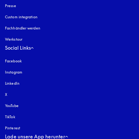
Presse
Custom integration
Fachhändler werden
Werkstour
Social Links
Facebook
Instagram
öffnet sich in einem neuen Tab
LinkedIn
X
YouTube
öffnet sich in einem neuen Tab
TikTok
Pinterest
Lade unsere App herunter