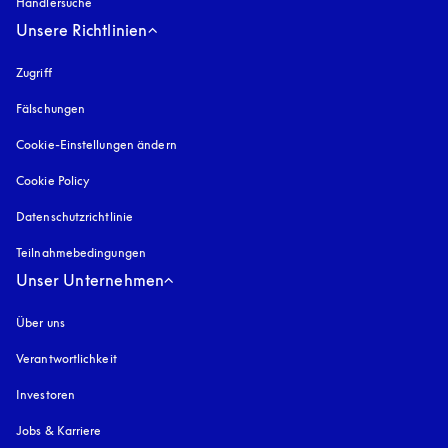
Händlersuche
Unsere Richtlinien
Zugriff
öffnet sich in einem neuen Tab
Fälschungen
öffnet sich in einem neuen Tab
Cookie-Einstellungen ändern
Cookie Policy
öffnet sich in einem neuen Tab
Datenschutzrichtlinie
öffnet sich in einem neuen Tab
Teilnahmebedingungen
Unser Unternehmen
Über uns
Verantwortlichkeit
Investoren
Jobs & Karriere