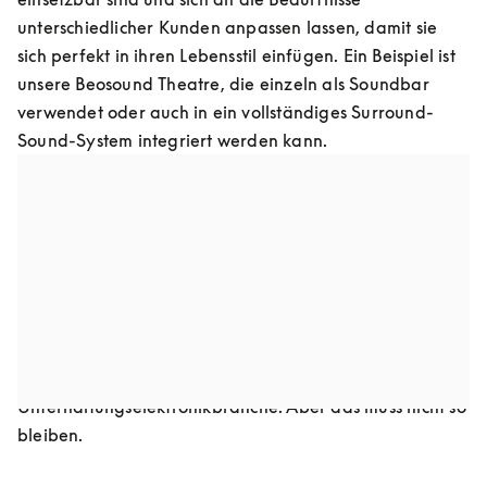
unterschiedlicher Kunden anpassen lassen, damit sie 
sich perfekt in ihren Lebensstil einfügen. Ein Beispiel ist 
unsere Beosound Theatre, die einzeln als Soundbar 
verwendet oder auch in ein vollständiges Surround-
Sound-System integriert werden kann.
Design für Aufrüstbarkeit
Unser Ziel ist es, alte Produkte aufzubereiten. Durch 
Aktualisierung mit den neuesten Software- und 
Hardware-Technologien werden sie auf den neuesten 
Stand gebracht und landen nicht wegen Veraltung auf 
der Müllhalde. Das Abfallaufkommen durch veraltete 
Geräte ist eines der grössten Probleme der heutigen 
Unterhaltungselektronikbranche. Aber das muss nicht so 
bleiben.