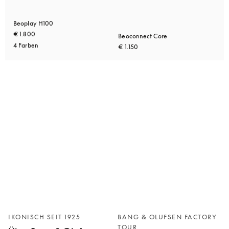
Beoplay H100
€ 1.800
Beoconnect Core
4 Farben
€ 1.150
IKONISCH SEIT 1925
BANG & OLUFSEN FACTORY
TOUR