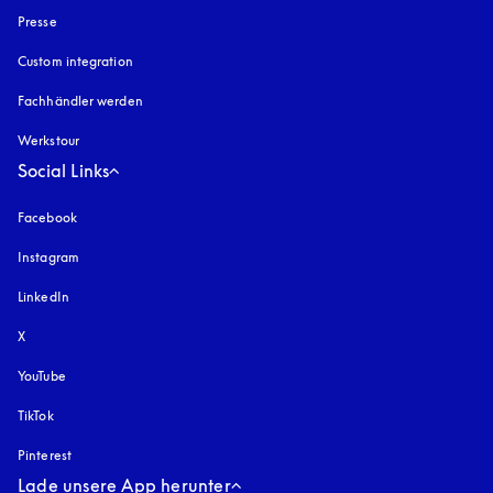
Presse
Custom integration
Fachhändler werden
Werkstour
Social Links
Facebook
Instagram
öffnet sich in einem neuen Tab
LinkedIn
X
YouTube
öffnet sich in einem neuen Tab
TikTok
Pinterest
Lade unsere App herunter