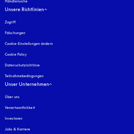
Händlersuche
Unsere Richtlinien
Zugriff
öffnet sich in einem neuen Tab
Fälschungen
öffnet sich in einem neuen Tab
Cookie-Einstellungen ändern
Cookie Policy
öffnet sich in einem neuen Tab
Datenschutzrichtlinie
öffnet sich in einem neuen Tab
Teilnahmebedingungen
Unser Unternehmen
Über uns
Verantwortlichkeit
Investoren
Jobs & Karriere