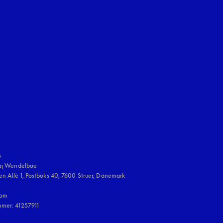
en Tab
uage
:


aj Wendelboe 

n Allé 1, Postboks 40, 7600 Struer, Dänemark

om

mmer: 41257911