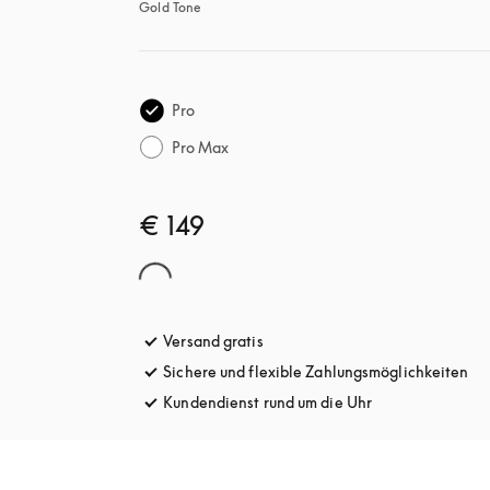
Gold Tone
Pro
Pro Max
€ 149
Versand gratis
öffnet sich in einem neuen Tab
Sichere und flexible Zahlungsmöglichkeiten
öff
Kundendienst rund um die Uhr
öffnet sich in e