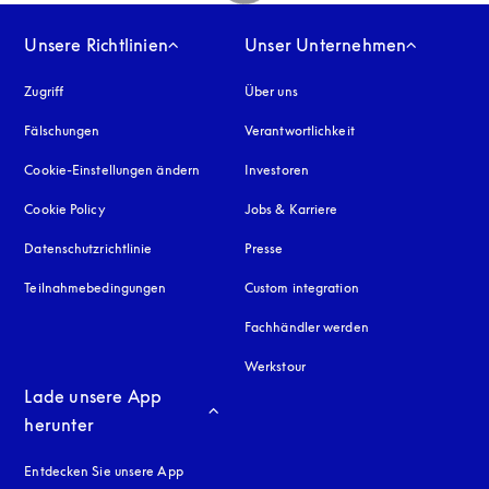
Unsere Richtlinien
Unser Unternehmen
Zugriff
öffnet sich in einem neuen Tab
Über uns
Fälschungen
öffnet sich in einem neuen Tab
Verantwortlichkeit
Cookie-Einstellungen ändern
Investoren
Cookie Policy
öffnet sich in einem neuen Tab
Jobs & Karriere
Datenschutzrichtlinie
öffnet sich in einem neuen Tab
Presse
Teilnahmebedingungen
Custom integration
Fachhändler werden
Werkstour
Lade unsere App 
herunter
Entdecken Sie unsere App
neuen Tab