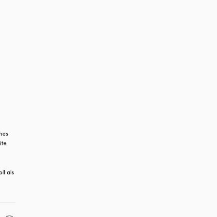
hes 
te 
l als 