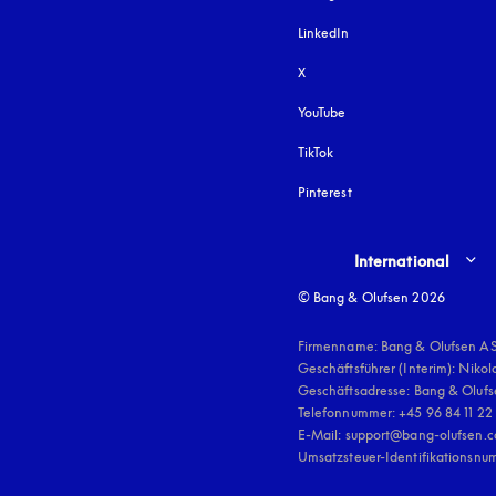
LinkedIn
X
YouTube
öffnet sich in einem neu
TikTok
Pinterest
Select country and lang
International
© Bang & Olufsen 2026
Firmenname: Bang & Olufsen AS
Geschäftsführer (Interim): Nikol
Geschäftsadresse: Bang & Olufse
Telefonnummer: +45 96 84 11 22

E-Mail: support@bang-olufsen.c
Umsatzsteuer-Identifikationsnu