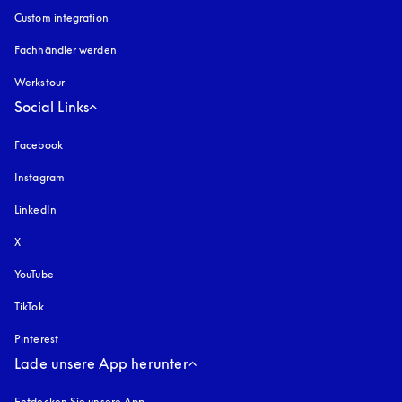
Custom integration
Fachhändler werden
Werkstour
Social Links
Facebook
Instagram
öffnet sich in einem neuen Tab
LinkedIn
X
YouTube
öffnet sich in einem neuen Tab
TikTok
Pinterest
Lade unsere App herunter
Entdecken Sie unsere App