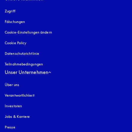
Zugriff
öffnet sich in einem neuen Tab
Fälschungen
öffnet sich in einem neuen Tab
Cookie-Einstellungen ändern
Cookie Policy
öffnet sich in einem neuen Tab
Datenschutzrichtlinie
öffnet sich in einem neuen Tab
Teilnahmebedingungen
Unser Unternehmen
Über uns
Verantwortlichkeit
Investoren
Jobs & Karriere
Presse