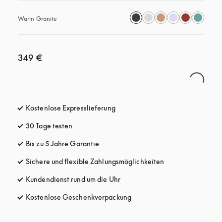
Warm Granite
349 €
Kostenlose Expresslieferung
öffnet sich in einem neuen Tab
30 Tage testen
öffnet sich in einem neuen Tab
Bis zu 5 Jahre Garantie
öffnet sich in einem neuen Tab
Sichere und flexible Zahlungsmöglichkeiten
öffnet sich in ein
Kundendienst rund um die Uhr
öffnet sich in einem neuen Tab
Kostenlose Geschenkverpackung
öffnet sich in einem neuen T