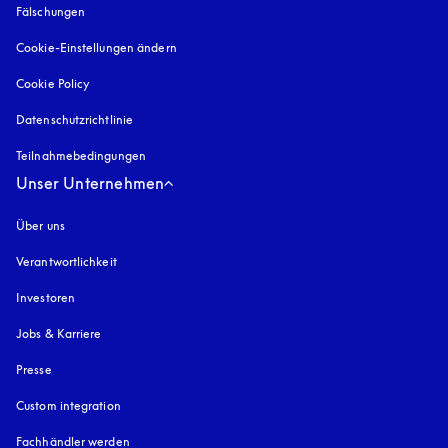
Fälschungen
öffnet sich in einem neuen Tab
Cookie-Einstellungen ändern
Cookie Policy
öffnet sich in einem neuen Tab
Datenschutzrichtlinie
öffnet sich in einem neuen Tab
Teilnahmebedingungen
Unser Unternehmen
Über uns
Verantwortlichkeit
Investoren
Jobs & Karriere
Presse
Custom integration
Fachhändler werden