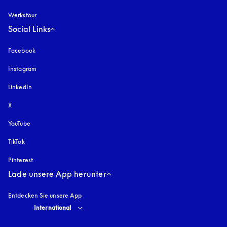
Werkstour
Social Links
Facebook
Instagram
öffnet sich in einem neuen Tab
LinkedIn
X
YouTube
öffnet sich in einem neuen Tab
TikTok
Pinterest
Lade unsere App herunter
Entdecken Sie unsere App
Select country and language
:
International