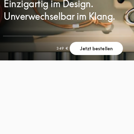
Einzigartig im Design.
Unverwechselbar im Klang.
SCROLL
Jetzt bestellen
349 €
SCROLL
ZUM
ZUM
ENTDECKEN
ENTDECKEN