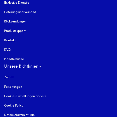
Exklusive Dienste
Lieferung und Versand
Rücksendungen
Produktsupport
Kontakt
FAQ
Händlersuche
Unsere Richtlinien
Zugriff
öffnet sich in einem neuen Tab
Fälschungen
öffnet sich in einem neuen Tab
Cookie-Einstellungen ändern
Cookie Policy
öffnet sich in einem neuen Tab
Datenschutzrichtlinie
öffnet sich in einem neuen Tab