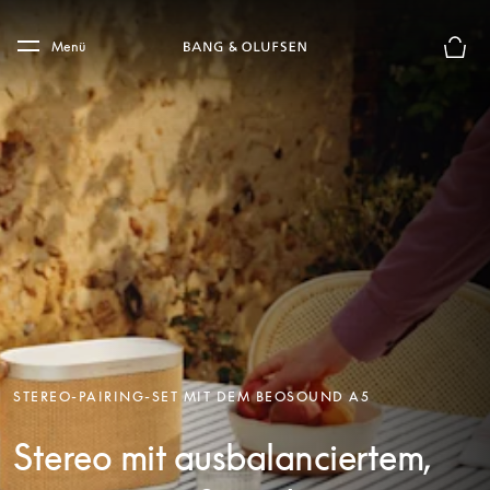
Skip to main content
Skip to main footer
Menü
Die m
STEREO-PAIRING-SET MIT DEM BEOSOUND A5
Stereo mit ausbalanciertem,