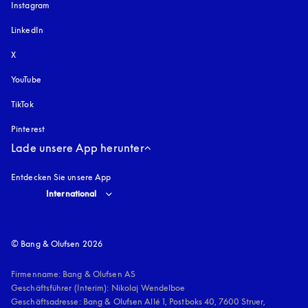
Instagram
öffnet sich in einem neuen Tab
LinkedIn
X
YouTube
öffnet sich in einem neuen Tab
TikTok
Pinterest
Lade unsere App herunter
Entdecken Sie unsere App
Select country and language
:
International
© Bang & Olufsen 2026
Firmenname: Bang & Olufsen AS

Geschäftsführer (Interim): Nikolaj Wendelboe 

Geschäftsadresse: Bang & Olufsen Allé 1, Postboks 40, 7600 Struer, 