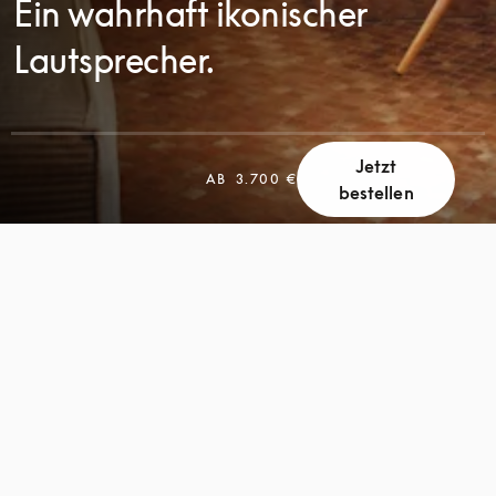
Ein wahrhaft ikonischer
Lautsprecher.
Jetzt
SCROLL
AB
3.700 €
bestellen
SCROLL
ZUM
ZUM
ENTDECKEN
ENTDECKEN