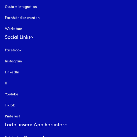
Custom integration
Fachhändler werden
Werkstour
Social Links
Facebook
Instagram
öffnet sich in einem neuen Tab
LinkedIn
X
YouTube
öffnet sich in einem neuen Tab
TikTok
Pinterest
Lade unsere App herunter