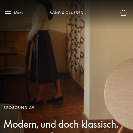
Skip to main content
Skip to main footer
Menü
Die m
BEOSOUND A9
Modern, und doch klassisch.