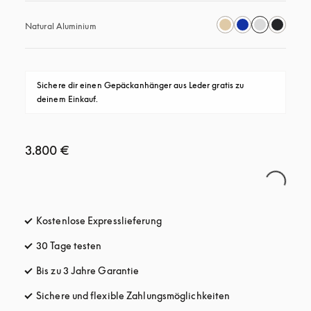
Natural Aluminium
Sichere dir einen Gepäckanhänger aus Leder gratis zu 
deinem Einkauf.
3.800 €
Kostenlose Expresslieferung
öffnet sich in einem neuen Tab
30 Tage testen
öffnet sich in einem neuen Tab
Bis zu 3 Jahre Garantie
öffnet sich in einem neuen Tab
Sichere und flexible Zahlungsmöglichkeiten
öffnet sich in ein