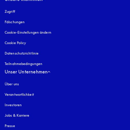
Zugriff
öffnet sich in einem neuen Tab
Fälschungen
öffnet sich in einem neuen Tab
Cookie-Einstellungen ändern
Cookie Policy
öffnet sich in einem neuen Tab
Datenschutzrichtlinie
öffnet sich in einem neuen Tab
Teilnahmebedingungen
Unser Unternehmen
Über uns
Verantwortlichkeit
Investoren
Jobs & Karriere
Presse