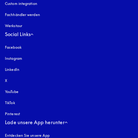
Custom integration
Fachhändler werden
Werkstour
Social Links
Facebook
Instagram
öffnet sich in einem neuen Tab
LinkedIn
X
YouTube
öffnet sich in einem neuen Tab
TikTok
Pinterest
Lade unsere App herunter
Entdecken Sie unsere App