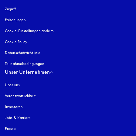
Zugriff
öffnet sich in einem neuen Tab
Fälschungen
öffnet sich in einem neuen Tab
Cookie-Einstellungen ändern
Cookie Policy
öffnet sich in einem neuen Tab
Datenschutzrichtlinie
öffnet sich in einem neuen Tab
Teilnahmebedingungen
Unser Unternehmen
Über uns
Verantwortlichkeit
Investoren
Jobs & Karriere
Presse