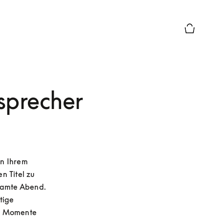
Die modal
sprecher
n Ihrem 
 Titel zu 
samte Abend. 
ige 
n Momente 