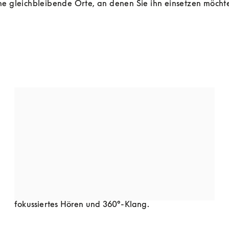
ne gleichbleibende Orte, an denen Sie ihn einsetzen möcht
LAUTSPRECHER FÜRS BÜCHERREGAL
Lautsprecher für ein Bücherregal können ebenso 
vollen Klang bieten und sich gleichzeitig nahtlos in 
Ihre Einrichtung einfügen. Sie sind sehr flexibel, 
wenn es um die Platzierung geht, und können sich 
leicht an Räume unterschiedlicher Größe anpassen. 
Viele verfügen außerdem über Funktionen wie 
fokussiertes Hören und 360°-Klang.