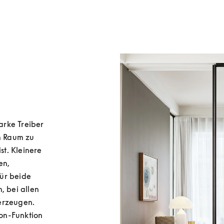
rke Treiber 
n Raum zu 
st. Kleinere 
n, 
ür beide 
 bei allen 
erzeugen. 
n-Funktion 