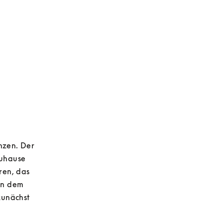
nzen. Der 
uhause 
en, das 
on dem 
unächst 