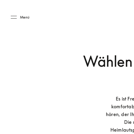
Skip to main content
Skip to main footer
Menü
Wählen 
Es ist F
komfortabl
hören, der I
Die 
Heimlautsp