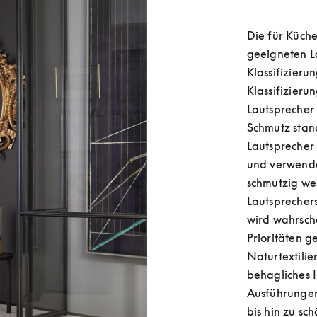
Die für Küch
geeigneten L
Klassifizieru
Klassifizieru
Lautsprecher 
Schmutz stand
Lautsprecher 
und verwenden
schmutzig wer
Lautsprecher
wird wahrsche
Prioritäten 
Naturtextilie
behagliches 
Ausführungen
bis hin zu sc