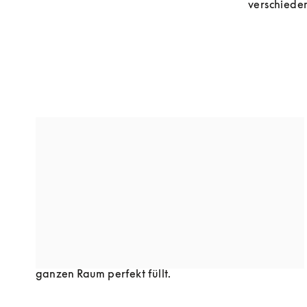
verschiede
BODENSTANDFUSS
Lautsprecher mit Bodenstandfuß sind hervorragende 
Statement-Einrichtungsstücke und sorgen 
gleichzeitig für kraftvollen Sound. Sie erzeugen in 
der Regel einen voluminöseren Klang als kleinere 
Lautsprecher und können oft sowohl gerichteten 
Klang als auch 360°-Klang abgeben, der einen 
ganzen Raum perfekt füllt.