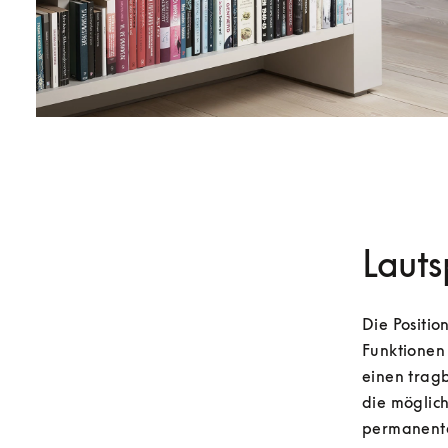
Lauts
Die Positio
Funktionen
einen tragb
die möglic
permanente