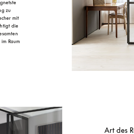
gnetste 
g zu 
cher mit 
tigt die 
esamten 
 im Raum 
Art des 