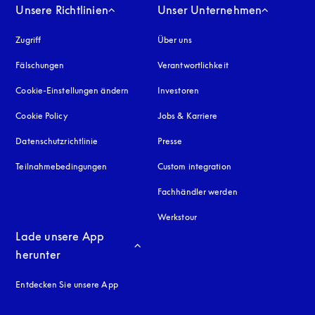
Unsere Richtlinien
Unser Unternehmen
Zugriff
öffnet sich in einem neuen Tab
Über uns
Fälschungen
öffnet sich in einem neuen Tab
Verantwortlichkeit
Cookie-Einstellungen ändern
Investoren
Cookie Policy
öffnet sich in einem neuen Tab
Jobs & Karriere
Datenschutzrichtlinie
öffnet sich in einem neuen Tab
Presse
Teilnahmebedingungen
Custom integration
Fachhändler werden
Werkstour
Lade unsere App 
herunter
Entdecken Sie unsere App
neuen Tab