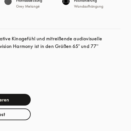
Frontabdeckung
Positionierung
Grey Melangé
Wandaufhängung
ative Kinogefühl und mitreißende audiovisuelle 
vision Harmony ist in den Größen 65" und 77" 
ieren
bst