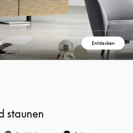
Entdecken
 €
d staunen