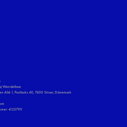
en Tab
uage
:


aj Wendelboe 

n Allé 1, Postboks 40, 7600 Struer, Dänemark

om

mmer: 41257911