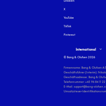
LinkedIn
X
YouTube
öffnet sich in einem neu
TikTok
Pinterest
Select country and lang
International
© Bang & Olufsen 2026
Firmenname: Bang & Olufsen AS
Geschäftsführer (Interim): Nikol
Geschäftsadresse: Bang & Olufse
Telefonnummer: +45 96 84 11 22

E-Mail: support@bang-olufsen.c
Umsatzsteuer-Identifikationsnu