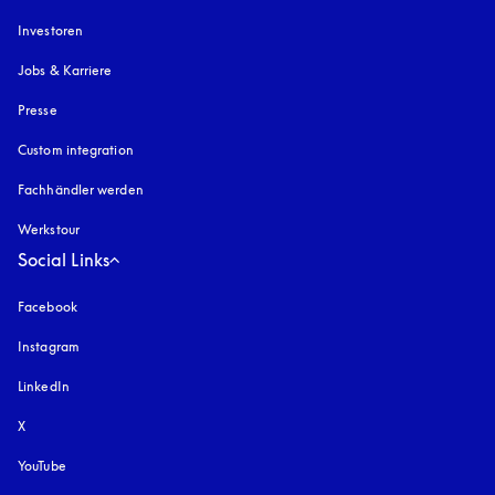
Investoren
Jobs & Karriere
Presse
Custom integration
Fachhändler werden
Werkstour
Social Links
Facebook
Instagram
öffnet sich in einem neuen Tab
LinkedIn
X
YouTube
öffnet sich in einem neuen Tab