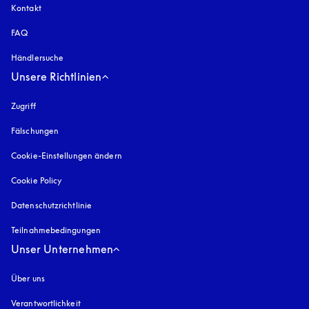
Kontakt
FAQ
Händlersuche
Unsere Richtlinien
Zugriff
öffnet sich in einem neuen Tab
Fälschungen
öffnet sich in einem neuen Tab
Cookie-Einstellungen ändern
Cookie Policy
öffnet sich in einem neuen Tab
Datenschutzrichtlinie
öffnet sich in einem neuen Tab
Teilnahmebedingungen
Unser Unternehmen
Über uns
Verantwortlichkeit