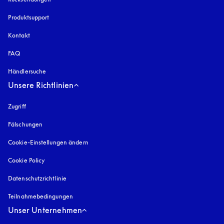
Produktsupport
Kontakt
FAQ
Händlersuche
Unsere Richtlinien
Zugriff
öffnet sich in einem neuen Tab
Fälschungen
öffnet sich in einem neuen Tab
Cookie-Einstellungen ändern
Cookie Policy
öffnet sich in einem neuen Tab
Datenschutzrichtlinie
öffnet sich in einem neuen Tab
Teilnahmebedingungen
Unser Unternehmen