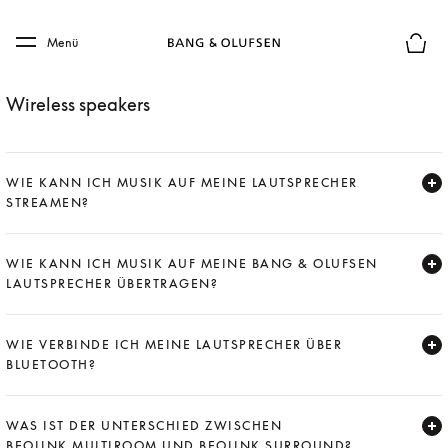
Skip to main content
Skip to main footer
Menü
Die m
Wireless speakers
WIE KANN ICH MUSIK AUF MEINE LAUTSPRECHER
STREAMEN?
Expand
WIE KANN ICH MUSIK AUF MEINE BANG & OLUFSEN
LAUTSPRECHER ÜBERTRAGEN?
Expand
WIE VERBINDE ICH MEINE LAUTSPRECHER ÜBER
BLUETOOTH?
Expand
WAS IST DER UNTERSCHIED ZWISCHEN
BEOLINK MULTIROOM UND BEOLINK SURROUND?