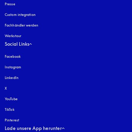
Presse
Custom integration
Fachhändler werden
Werkstour
Social Links
Facebook
Instagram
öffnet sich in einem neuen Tab
LinkedIn
X
YouTube
öffnet sich in einem neuen Tab
TikTok
Pinterest
Lade unsere App herunter