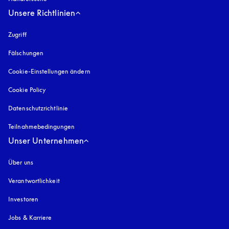
Unsere Richtlinien
Zugriff
öffnet sich in einem neuen Tab
Fälschungen
öffnet sich in einem neuen Tab
Cookie-Einstellungen ändern
Cookie Policy
öffnet sich in einem neuen Tab
Datenschutzrichtlinie
öffnet sich in einem neuen Tab
Teilnahmebedingungen
Unser Unternehmen
Über uns
Verantwortlichkeit
Investoren
Jobs & Karriere