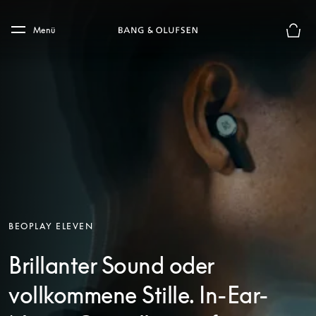
Skip to main content
Skip to main footer
Menü
Die m
BEOPLAY ELEVEN
Brillanter Sound oder
vollkommene Stille. In-Ear-