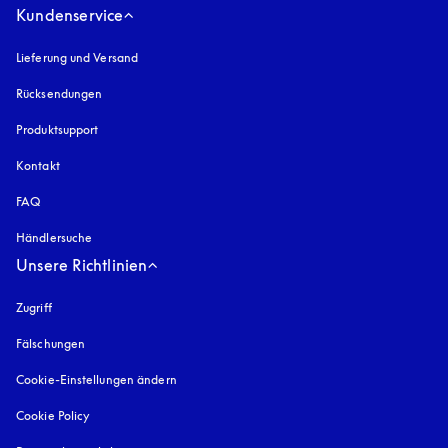
Kundenservice
Lieferung und Versand
Rücksendungen
Produktsupport
Kontakt
FAQ
Händlersuche
Unsere Richtlinien
Zugriff
öffnet sich in einem neuen Tab
Fälschungen
öffnet sich in einem neuen Tab
Cookie-Einstellungen ändern
Cookie Policy
öffnet sich in einem neuen Tab