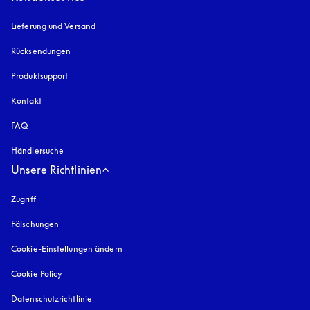
Lieferung und Versand
Rücksendungen
Produktsupport
Kontakt
FAQ
Händlersuche
Unsere Richtlinien
Zugriff
öffnet sich in einem neuen Tab
Fälschungen
öffnet sich in einem neuen Tab
Cookie-Einstellungen ändern
Cookie Policy
öffnet sich in einem neuen Tab
Datenschutzrichtlinie
öffnet sich in einem neuen Tab