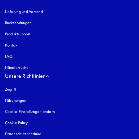
Lieferung und Versand
Rücksendungen
Produktsupport
Kontakt
FAQ
Händlersuche
Unsere Richtlinien
Zugriff
öffnet sich in einem neuen Tab
Fälschungen
öffnet sich in einem neuen Tab
Cookie-Einstellungen ändern
Cookie Policy
öffnet sich in einem neuen Tab
Datenschutzrichtlinie
öffnet sich in einem neuen Tab