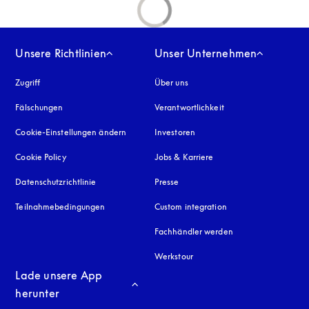
Unsere Richtlinien
Unser Unternehmen
Zugriff
öffnet sich in einem neuen Tab
Über uns
Fälschungen
öffnet sich in einem neuen Tab
Verantwortlichkeit
Cookie-Einstellungen ändern
Investoren
Cookie Policy
öffnet sich in einem neuen Tab
Jobs & Karriere
Datenschutzrichtlinie
öffnet sich in einem neuen Tab
Presse
Teilnahmebedingungen
Custom integration
Fachhändler werden
Werkstour
Lade unsere App 
herunter