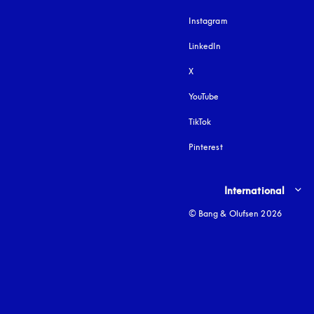
Instagram
öffnet sich in einem 
LinkedIn
X
YouTube
öffnet sich in einem neu
TikTok
Pinterest
Select country and lang
International
© Bang & Olufsen 2026