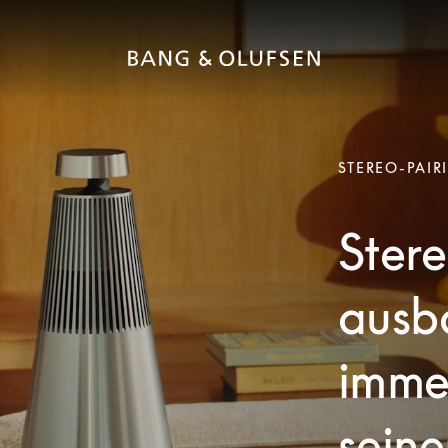
STEREO-PAIR
Stere
ausb
imme
seine