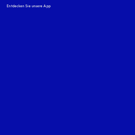
Entdecken Sie unsere App
neuen Tab
en Tab
uage
: