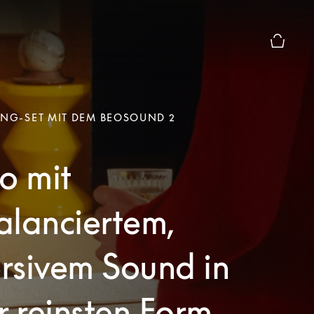
Die moda
ING-SET MIT DEM BEOSOUND 2
o mit
alanciertem,
rsivem Sound in
r reinsten Form.