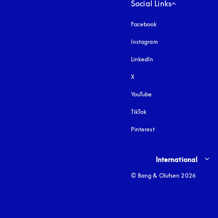
Social Links
Facebook
Instagram
öffnet sich in einem 
LinkedIn
X
YouTube
öffnet sich in einem neu
TikTok
Pinterest
Select country and lang
International
© Bang & Olufsen 2026