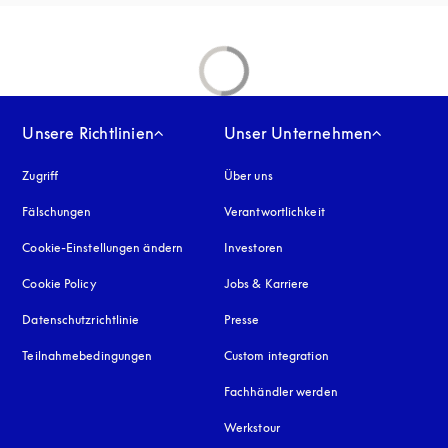
Unsere Richtlinien
Unser Unternehmen
Zugriff
öffnet sich in einem neuen Tab
Über uns
Fälschungen
öffnet sich in einem neuen Tab
Verantwortlichkeit
Cookie-Einstellungen ändern
Investoren
Cookie Policy
öffnet sich in einem neuen Tab
Jobs & Karriere
Datenschutzrichtlinie
öffnet sich in einem neuen Tab
Presse
Teilnahmebedingungen
Custom integration
Fachhändler werden
Werkstour