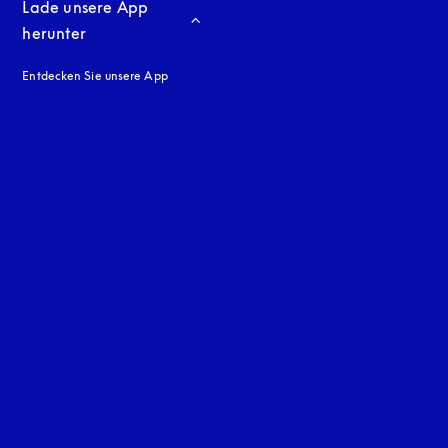
Lade unsere App 
herunter
Entdecken Sie unsere App
neuen Tab
en Tab
uage
: