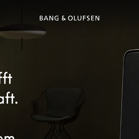
fft
ft.
dem