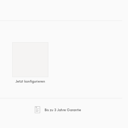
Jetzt konfigurieren
en Tab
öffnet sich in einem neuen Ta
Bis zu 3 Jahre Garantie