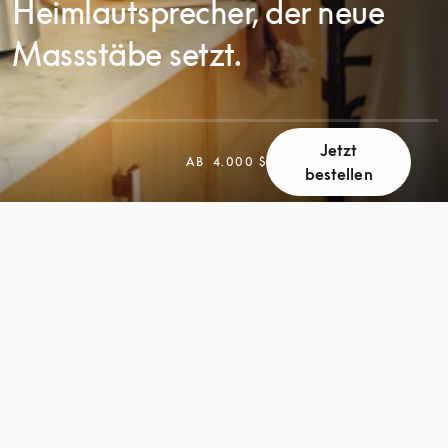
Heimlautsprecher, der neue
Massstäbe setzt.
Jetzt
SCROLL
AB
4.000 $
bestellen
SCROLL
ZUM
ZUM
ENTDECKEN
ENTDECKEN