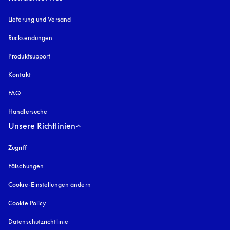
Lieferung und Versand
Rücksendungen
Produktsupport
Kontakt
FAQ
Händlersuche
Unsere Richtlinien
Zugriff
öffnet sich in einem neuen Tab
Fälschungen
öffnet sich in einem neuen Tab
Cookie-Einstellungen ändern
Cookie Policy
öffnet sich in einem neuen Tab
Datenschutzrichtlinie
öffnet sich in einem neuen Tab