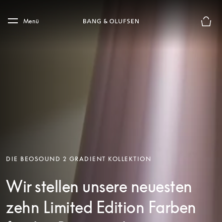
Skip to main content
Skip to main footer
Menü
Die m
DIE BEOSOUND 2 GRADIENT KOLLEKTION
Wir stellen unsere neuesten
zehn Limited Edition Farben