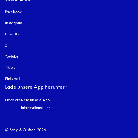
Facebook
Instagram
öffnet sich in einem neuen Tab
LinkedIn
X
YouTube
öffnet sich in einem neuen Tab
TikTok
Pinterest
Lade unsere App herunter
Entdecken Sie unsere App
Select country and language
:
International
© Bang & Olufsen 2026