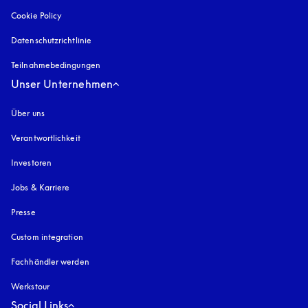
Cookie Policy
öffnet sich in einem neuen Tab
Datenschutzrichtlinie
öffnet sich in einem neuen Tab
Teilnahmebedingungen
Unser Unternehmen
Über uns
Verantwortlichkeit
Investoren
Jobs & Karriere
Presse
Custom integration
Fachhändler werden
Werkstour
Social Links