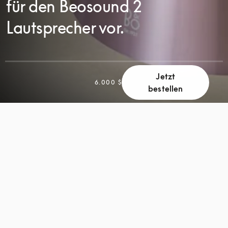
für den Beosound 2
Lautsprecher vor.
Jetzt
SCROLL
6.000 $
bestellen
SCROLL
ZUM
ZUM
ENTDECKEN
ENTDECKEN