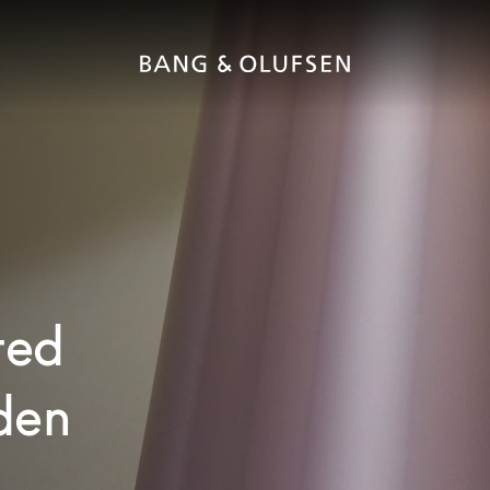
ted
 den