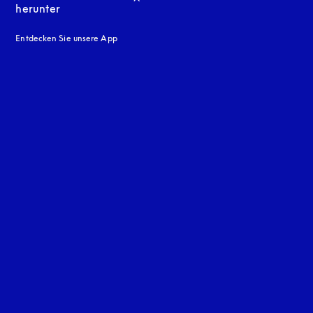
herunter
Entdecken Sie unsere App
neuen Tab
en Tab
uage
: