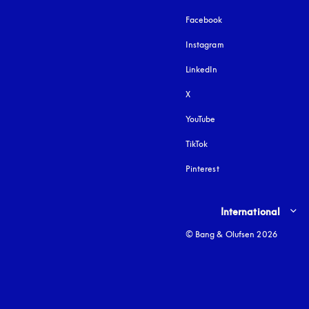
Facebook
Instagram
öffnet sich in einem 
LinkedIn
X
YouTube
öffnet sich in einem neu
TikTok
Pinterest
Select country and lang
International
© Bang & Olufsen 2026