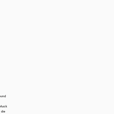
und 
Musik 
die 