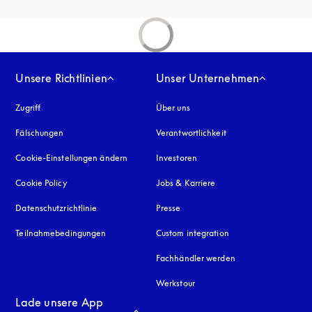
Unsere Richtlinien
Unser Unternehmen
Zugriff
öffnet sich in einem neuen Tab
Über uns
Fälschungen
öffnet sich in einem neuen Tab
Verantwortlichkeit
Cookie-Einstellungen ändern
Investoren
Cookie Policy
öffnet sich in einem neuen Tab
Jobs & Karriere
Datenschutzrichtlinie
öffnet sich in einem neuen Tab
Presse
Teilnahmebedingungen
Custom integration
Fachhändler werden
Werkstour
Lade unsere App 