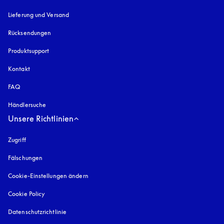
Lieferung und Versand
Rücksendungen
Produktsupport
Kontakt
FAQ
Händlersuche
Unsere Richtlinien
Zugriff
öffnet sich in einem neuen Tab
Fälschungen
öffnet sich in einem neuen Tab
Cookie-Einstellungen ändern
Cookie Policy
öffnet sich in einem neuen Tab
Datenschutzrichtlinie
öffnet sich in einem neuen Tab