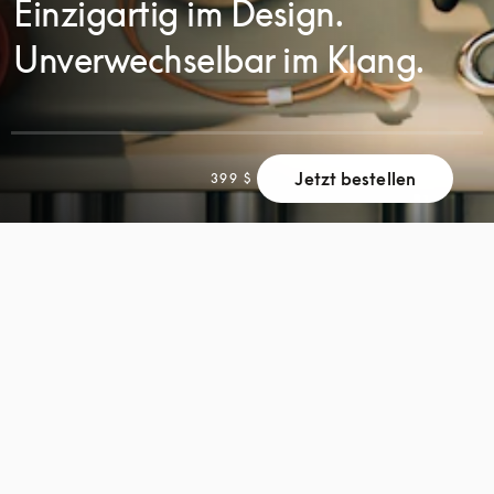
Einzigartig im Design.
Unverwechselbar im Klang.
SCROLL
Jetzt bestellen
399 $
SCROLL
ZUM
ZUM
ENTDECKEN
ENTDECKEN