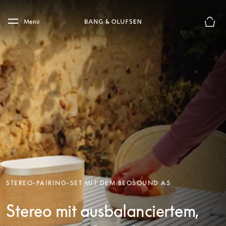
Skip to main content
Skip to main footer
Menü
Die m
STEREO-PAIRING-SET MIT DEM BEOSOUND A5
Stereo mit ausbalanciertem,