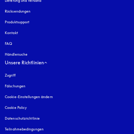
Lieferung und Versand
Rücksendungen
Produktsupport
Kontakt
FAQ
Händlersuche
Unsere Richtlinien
Zugriff
öffnet sich in einem neuen Tab
Fälschungen
öffnet sich in einem neuen Tab
Cookie-Einstellungen ändern
Cookie Policy
öffnet sich in einem neuen Tab
Datenschutzrichtlinie
öffnet sich in einem neuen Tab
Teilnahmebedingungen