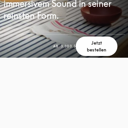
immersivem Sound in seiner
reinsten Form.
Jetzt
SCROLL
AB
3.300 $
bestellen
SCROLL
ZUM
ZUM
ENTDECKEN
ENTDECKEN