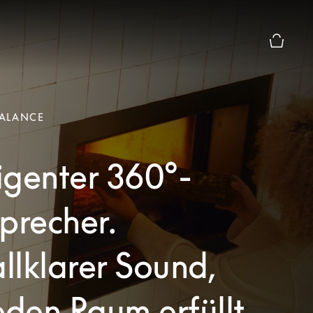
Die moda
ALANCE
ligenter 360°-
precher.
allklarer Sound,
eden Raum erfüllt.