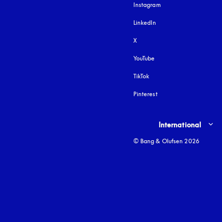
Instagram
öffnet sich in einem 
LinkedIn
X
YouTube
öffnet sich in einem neu
TikTok
Pinterest
Select country and lang
International
© Bang & Olufsen 2026