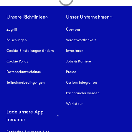
Unsere Richtlinien
Unser Unternehmen
Zugriff
öffnet sich in einem neuen Tab
Über uns
Fälschungen
öffnet sich in einem neuen Tab
Verantwortlichkeit
Cookie-Einstellungen ändern
Investoren
Cookie Policy
öffnet sich in einem neuen Tab
Jobs & Karriere
Datenschutzrichtlinie
öffnet sich in einem neuen Tab
Presse
Teilnahmebedingungen
Custom integration
Fachhändler werden
Werkstour
Lade unsere App 
herunter
Entdecken Sie unsere App