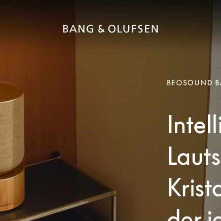
BEOSOUND B
Intel
Lauts
Krist
der j