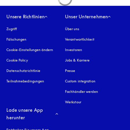
Unsere Richtlinien
Unser Unternehmen
Zugriff
öffnet sich in einem neuen Tab
Über uns
Fälschungen
öffnet sich in einem neuen Tab
Verantwortlichkeit
Cookie-Einstellungen ändern
Investoren
Cookie Policy
öffnet sich in einem neuen Tab
Jobs & Karriere
Datenschutzrichtlinie
öffnet sich in einem neuen Tab
Presse
Teilnahmebedingungen
Custom integration
Fachhändler werden
Werkstour
Lade unsere App 
herunter
Entdecken Sie unsere App