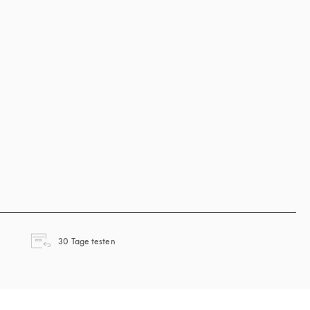
öffnet sich in einem neuen Tab
30 Tage testen