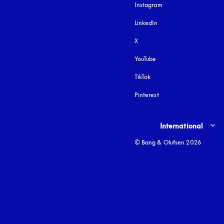
Instagram
öffnet sich in einem 
LinkedIn
X
YouTube
öffnet sich in einem neu
TikTok
Pinterest
Select country and lang
International
© Bang & Olufsen 2026