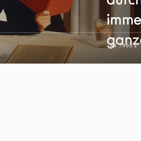
imme
ganz
AB
7.900 $