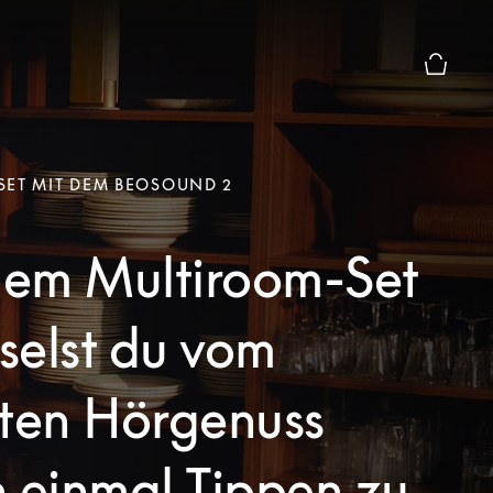
Die moda
SET MIT DEM BEOSOUND 2
inem Multiroom-Set
selst du vom
aten Hörgenuss
 einmal Tippen zu