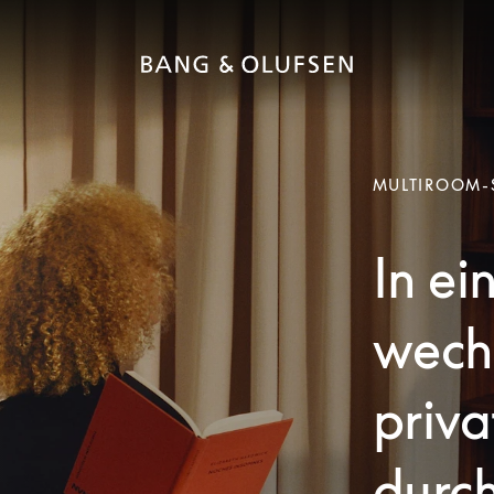
MULTIROOM-
In e
wech
priv
durch