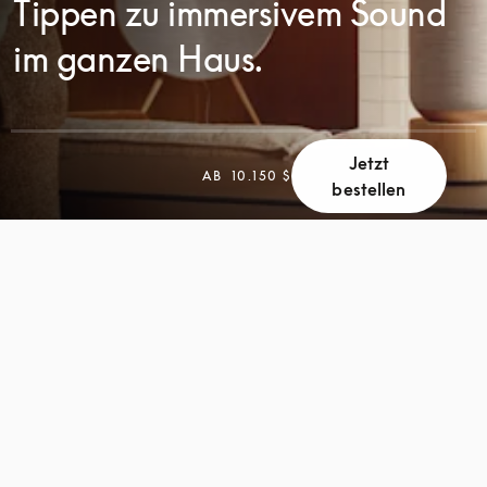
Tippen zu immersivem Sound
im ganzen Haus.
Jetzt
AB
10.150 $
bestellen
SCROLL
SCROLL
ZUM
ZUM
ENTDECKEN
ENTDECKEN