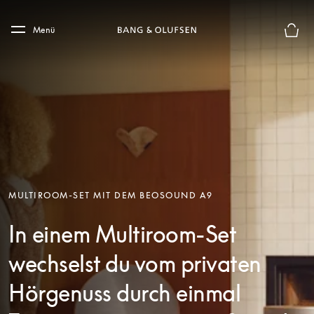
Skip to main content
Skip to main footer
Menü
Die m
MULTIROOM-SET MIT DEM BEOSOUND A9
In einem Multiroom-Set
wechselst du vom privaten
Hörgenuss durch einmal