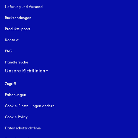
Lieferung und Versand
Rücksendungen
Produktsupport
Kontakt
FAQ
Händlersuche
Unsere Richtlinien
Zugriff
öffnet sich in einem neuen Tab
Fälschungen
öffnet sich in einem neuen Tab
Cookie-Einstellungen ändern
Cookie Policy
öffnet sich in einem neuen Tab
Datenschutzrichtlinie
öffnet sich in einem neuen Tab